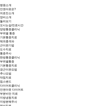
병원소개
인앤아웃은?
의료진소개
장비소개
둘러보기
오시는길/진료시간
양방통증클리닉
부위별 통증
기본통증치료
체외충격파
근이완기법
도수치료
통증주사
한방통증클리닉
부위별통증
기본통증치료
경근이완요법
추나요법
약침치료
침스밴드
다이어트클리닉
인앤아웃 다이어트
부분비만 치료
지방냉동치료
지방분해주사
매선치료