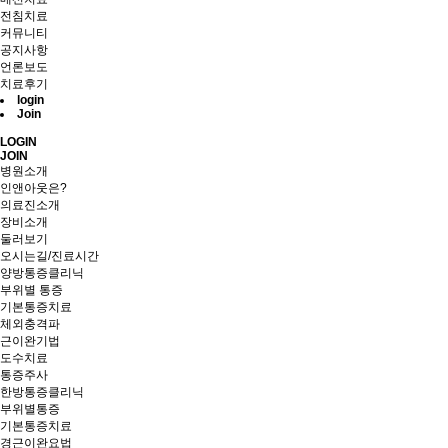
전침치료
커뮤니티
공지사항
언론보도
치료후기
login
Join
LOGIN
JOIN
병원소개
인앤아웃은?
의료진소개
장비소개
둘러보기
오시는길/진료시간
양방통증클리닉
부위별 통증
기본통증치료
체외충격파
근이완기법
도수치료
통증주사
한방통증클리닉
부위별통증
기본통증치료
경근이완요법